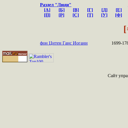
Раздел "Люди"
[А]
[Б]
[В]
[Г]
[Д]
[Е]
[П]
[Р]
[С]
[Т]
[У]
[Ф]
[
фон Цитен Ганс Иоганн
1699-17
Сайт упра