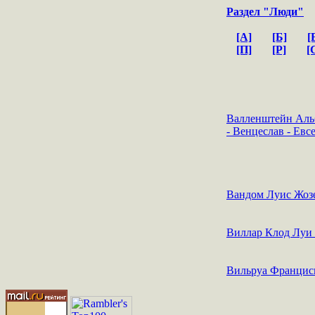
Раздел "Люди"
[А]
[Б]
[
[П]
[Р]
[
Валленштейн Аль
- Венцеслав - Ев
Вандом Луис Жоз
Виллар Клод Луи
Вильруа Францис