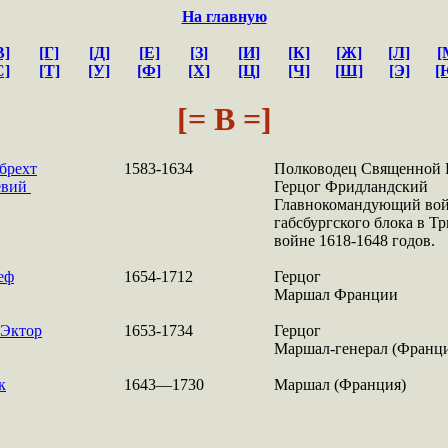
На главную
В]
[Г]
[Д]
[Е]
[З]
[И]
[К]
[Ж]
[Л]
[
С]
[Т]
[У]
[Ф]
[Х]
[Ц]
[Ч]
[Ш]
[Э]
[
[= В =]
брехт
1583-1634
Полководец Священной 
севий
Герцог Фридландский
Главнокомандующий во
габсбургского блока в Т
войне 1618-1648 годов.
еф
1654-1712
Герцог
Маршал Франции
 Эктор
1653-1734
Герцог
Маршал-генерал (Франц
к
1643—1730
Маршал (Франция)