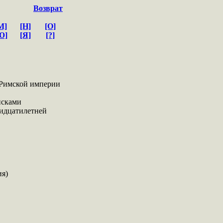
Возврат
М]
[Н]
[О]
Ю]
[Я]
[?]
Римской империи
йсками
ридцатилетней
ия)