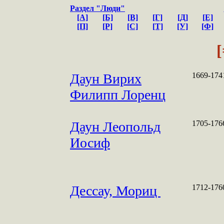
Раздел "Люди"
[А]
[Б]
[В]
[Г]
[Д]
[Е]
[П]
[Р]
[С]
[Т]
[У]
[Ф]
[
Даун Вирих
1669-174
Филипп Лоренц
Даун Леопольд
1705-176
Иосиф
Дессау, Мориц
1712-176