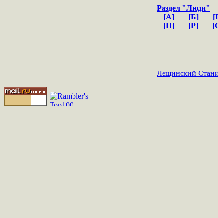
Раздел "Люди"
[А]
[Б]
[
[П]
[Р]
[
Лещинский Стани