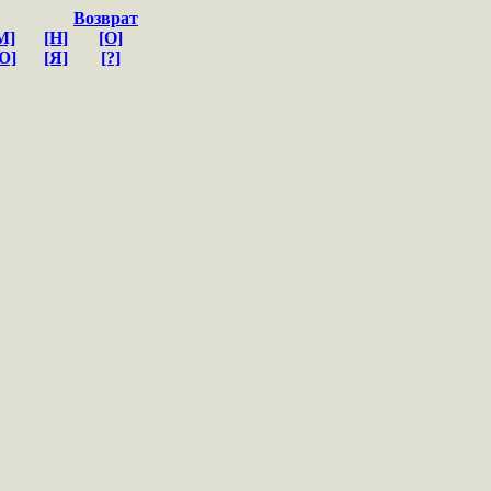
Возврат
М]
[Н]
[О]
Ю]
[Я]
[?]