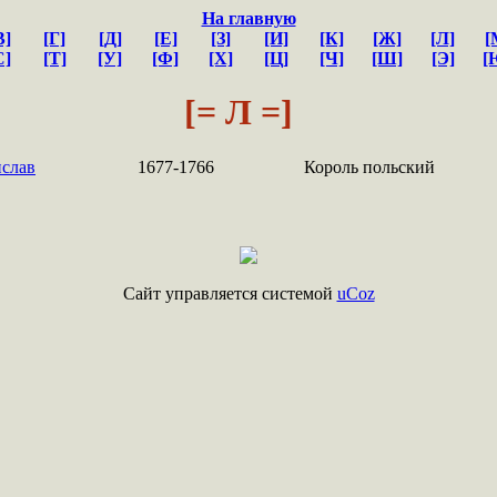
На главную
В]
[Г]
[Д]
[Е]
[З]
[И]
[К]
[Ж]
[Л]
[
С]
[Т]
[У]
[Ф]
[Х]
[Ц]
[Ч]
[Ш]
[Э]
[
[= Л =]
слав
1677-1766
Король польский
Сайт управляется системой
uCoz