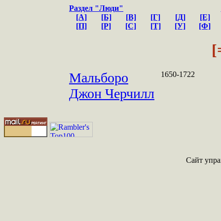
Раздел "Люди"
[А]
[Б]
[В]
[Г]
[Д]
[Е]
[П]
[Р]
[С]
[Т]
[У]
[Ф]
[
Мальборо
1650-1722
Джон Черчилл
Сайт упра