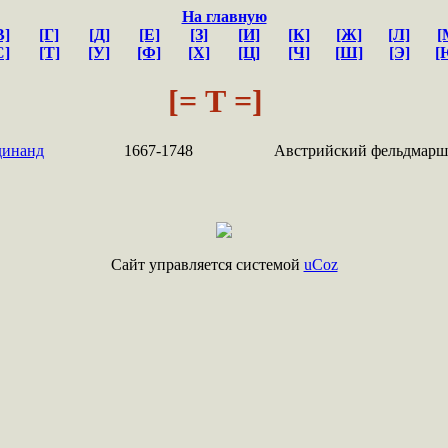
На главную
В]
[Г]
[Д]
[Е]
[З]
[И]
[К]
[Ж]
[Л]
[
С]
[Т]
[У]
[Ф]
[Х]
[Ц]
[Ч]
[Ш]
[Э]
[
[= Т =]
динанд
1667-1748
Австрийский фельдмарш
Сайт управляется системой
uCoz